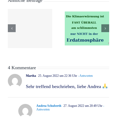
Ähnliche Beiträge
Zauberhaft
erwärmt
und
sich das
ungeimpft
r
Klima
– ein
e
schneller
Märchen
als in der
ohne
ganzen
Happy End
Welt
4 Kommentare
Martha
25. August 2022 um 22:36 Uhr
- Antworten
Sehr treffend beschrieben, liebe Andrea
Andrea Schuberth
27. August 2022 um 20:49 Uhr
-
Antworten