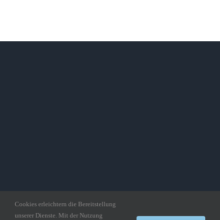
Cookies erleichtern die Bereitstellung
unserer Dienste. Mit der Nutzung
Copyright gedankepuzzle.de