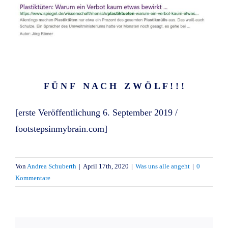
F Ü N F N A C H Z W Ö L F ! ! !
[erste Veröffentlichung 6. September 2019 /
footstepsinmybrain.com]
Von
Andrea Schuberth
|
April 17th, 2020
|
Was uns alle angeht
|
0
Kommentare