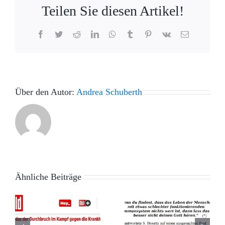
Teilen Sie diesen Artikel!
Facebook
Twitter
Reddit
LinkedIn
WhatsApp
Tumblr
Pinterest
Vk
E-
Mail
Über den Autor:
Andrea Schuberth
Ähnliche Beiträge
Wahl der
Wie
Worte –
gefährlich
Die
sind die