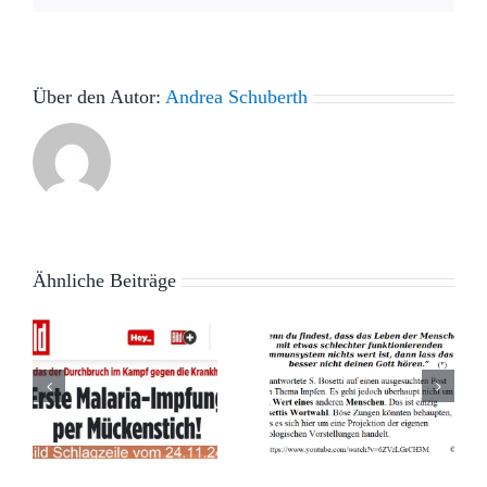
Über den Autor:
Andrea Schuberth
Ähnliche Beiträge
Wahl der
Wie
Worte –
gefährlich
Die
sind die
e
schleichende
Medien? –
t
Veränderung
Der Fall