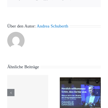
Mail
Über den Autor:
Andrea Schuberth
Hier
Ähnliche Beiträge
Wie
erwärmt
gefährlich
sich das
sind die
r
Klima
Medien? –
e
schneller
Der Fall