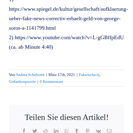
https://www.spiegel.de/kultur/gesellschaft/aufklaerung-
ueber-fake-news-correctiv-erhaelt-geld-von-george-
soros-a-1141799.html
2) https://www.youtube.com/watch?v=L-gGBffpEdU
(ca. ab Minute 4:40)
Von
Andrea Schuberth
|
März 17th, 2021
|
Faktencheck
,
Gedankenpuzzle
|
0 Kommentare
Teilen Sie diesen Artikel!
Facebook
Twitter
Reddit
LinkedIn
WhatsApp
Tumblr
Pinterest
Vk
E-