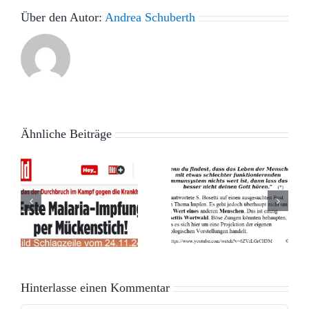
Über den Autor:
Andrea Schuberth
Ähnliche Beiträge
Wahl der
Wie
Worte –
gefährlich
Die
sind die
e
schleichende
Medien? –
t
Veränderung
Der Fall
der
Daniele
Hinterlasse einen Kommentar
Demokratie
Ganser