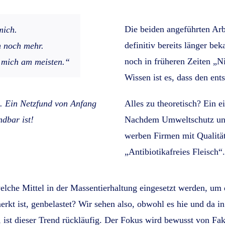
Die beiden angeführten Arb
mich.
definitiv bereits länger be
h noch mehr.
noch in früheren Zeiten „N
t mich am meisten.“
Wissen ist es, dass den en
. Ein Netzfund von Anfang
Alles zu theoretisch? Ein e
ndbar ist!
Nachdem Umweltschutz und
werben Firmen mit Qualität
„Antibiotikafreies Fleisch“.
he Mittel in der Massentierhaltung eingesetzt werden, um den
rkt ist, genbelastet? Wir sehen also, obwohl es hie und da in
 ist dieser Trend rückläufig. Der Fokus wird bewusst von Fa