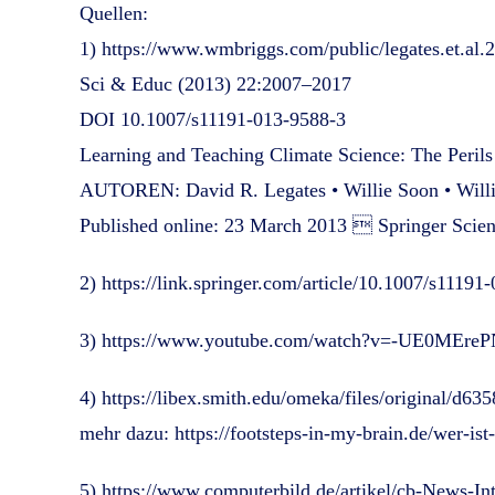
Quellen:
1) https://www.wmbriggs.com/public/legates.et.al.
Sci & Educ (2013) 22:2007–2017
DOI 10.1007/s11191-013-9588-3
Learning and Teaching Climate Science: The Peri
AUTOREN: David R. Legates • Willie Soon • Will
Published online: 23 March 2013  Springer Scie
2) https://link.springer.com/article/10.1007/s1
3) https://www.youtube.com/watch?v=-UE0MEre
4) https://libex.smith.edu/omeka/files/original/d
mehr dazu: https://footsteps-in-my-brain.de/wer-ist-
5) https://www.computerbild.de/artikel/cb-News-I