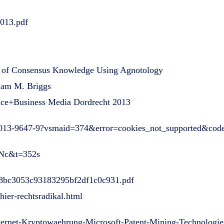
2013.pdf
ls of Consensus Knowledge Using Agnotology
iam M. Briggs
nce+Business Media Dordrecht 2013
1191-013-9647-9?vsmaid=374&error=cookies_not_supported&co
PNc&t=352s
6358bc3053c93183295bf2df1c0c931.pdf
hier-rechtsradikal.html
nternet-Kryptowaehrung-Microsoft-Patent-Mining-Technologi