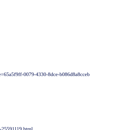
de=65a5f9ff-0079-4330-8dce-b086d8a8cceb
e-25591119.html