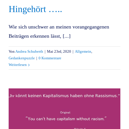
Hingehört …..
Wie sich unschwer an meinen vorangegangenen
Beiträgen erkennen lässt, [...]
Von
Andrea Schuberth
|
Mai 23rd, 2020
|
Allgemein
,
Gedankenpuzzle
|
0 Kommentare
Weiterlesen