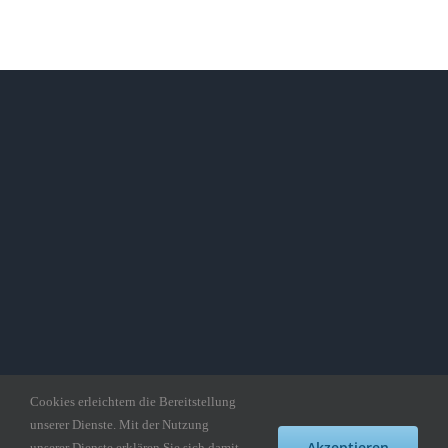
Cookies erleichtern die Bereitstellung
unserer Dienste. Mit der Nutzung
Copyright gedankepuzzle.de
Akzeptieren
unserer Dienste erklären Sie sich damit