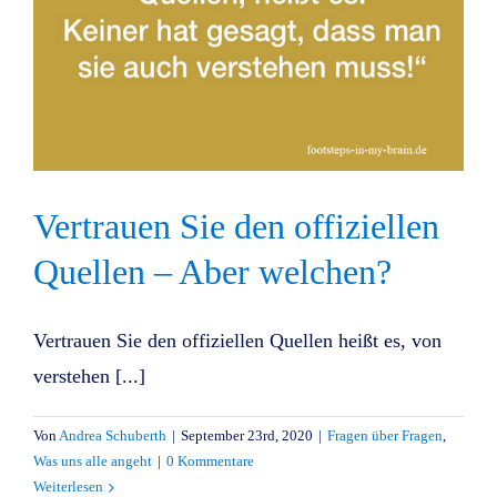
Vertrauen Sie den offiziellen
Quellen – Aber welchen?
Vertrauen Sie den offiziellen Quellen heißt es, von
verstehen [...]
Von
Andrea Schuberth
|
September 23rd, 2020
|
Fragen über Fragen
,
Was uns alle angeht
|
0 Kommentare
Weiterlesen