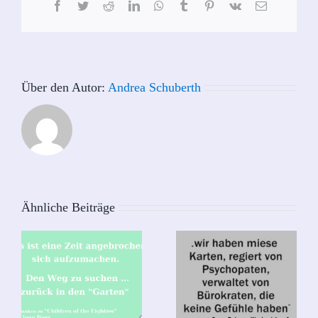
Facebook
Twitter
Reddit
LinkedIn
WhatsApp
Tumblr
Pinterest
Vk
E-
Mail
Über den Autor:
Andrea Schuberth
Ähnliche Beiträge
EN
Samy
S
Deluxe –
Weck mich