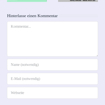
auf
ng
Hinterlasse einen Kommentar
Kommentar