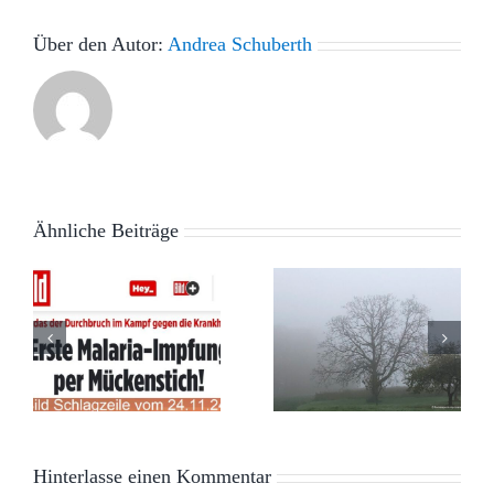
Über den Autor:
Andrea Schuberth
Ähnliche Beiträge
Schutz der
Depressionen
e
Demokratie
t
Hinterlasse einen Kommentar