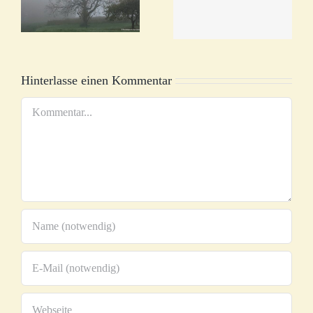
nen
Paradies
EUCH
GIBT
Hinterlasse einen Kommentar
Kommentar