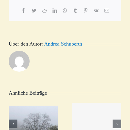
Facebook
Twitter
Reddit
LinkedIn
WhatsApp
Tumblr
Pinterest
Vk
E-
Mail
Über den Autor:
Andrea Schuberth
Ähnliche Beiträge
DANKE,
Zerstörtes
DASS ES