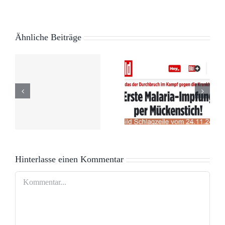
Ähnliche Beiträge
Neue
e
Schutz der
Schlagzeile
hn
Demokratie
– alter Hut
Hinterlasse einen Kommentar
Kommentar