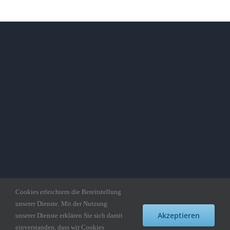
Cookies erleichtern die Bereitstellung
unserer Dienste. Mit der Nutzung
Copyright gedankepuzzle.de
Akzeptieren
unserer Dienste erklären Sie sich damit
einverstanden, dass wir Cookies
Facebook
Twitter
Instagram
Pinterest