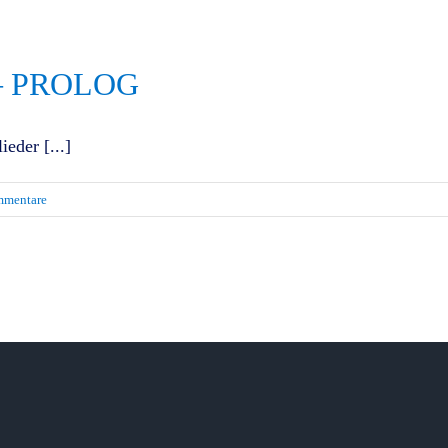
n – PROLOG
ieder [...]
mmentare