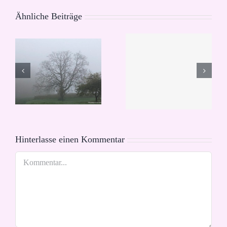
Ähnliche Beiträge
DANKE,
Zerstörtes
DASS ES
nen
Paradies
EUCH
GIBT
Hinterlasse einen Kommentar
Kommentar