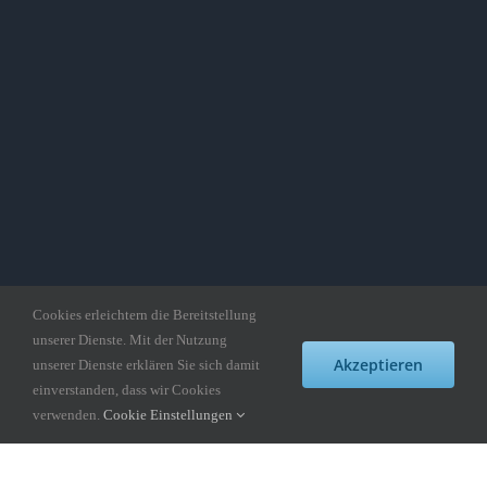
Cookies erleichtern die Bereitstellung
unserer Dienste. Mit der Nutzung
Akzeptieren
unserer Dienste erklären Sie sich damit
einverstanden, dass wir Cookies
Copyright gedankepuzzle.de
verwenden.
Cookie Einstellungen
Facebook
Twitter
Instagram
Pinterest