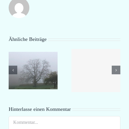
Ähnliche Beiträge
DANKE,
Zerstörtes
DASS ES
nen
Paradies
EUCH
GIBT
Hinterlasse einen Kommentar
Kommentar