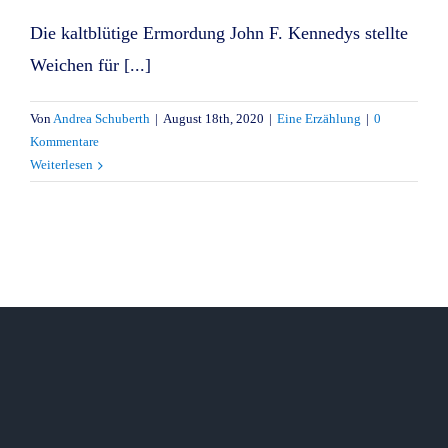
Die kaltblütige Ermordung John F. Kennedys stellte
Weichen für [...]
Von
Andrea Schuberth
|
August 18th, 2020
|
Eine Erzählung
|
0
Kommentare
Weiterlesen