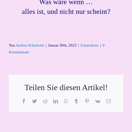
Was wäre wenn …
alles ist, und nicht nur scheint?
Von
Andrea Schuberth
|
Januar 30th, 2022
|
Schatzkiste
|
0
Kommentare
Teilen Sie diesen Artikel!
Facebook
Twitter
Reddit
LinkedIn
WhatsApp
Tumblr
Pinterest
Vk
E-
Mail