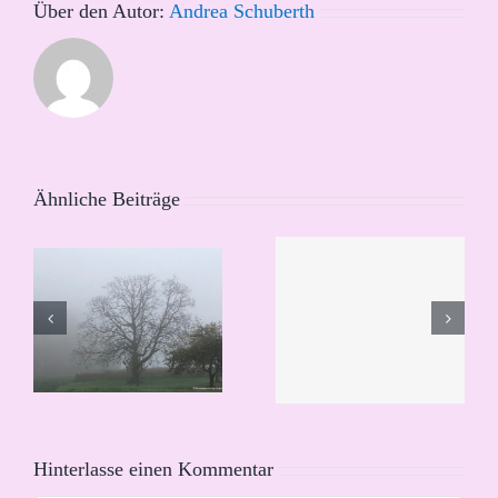
Über den Autor:
Andrea Schuberth
Ähnliche Beiträge
DANKE,
Zerstörtes
DASS ES
nen
Paradies
EUCH
GIBT
Hinterlasse einen Kommentar