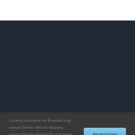
Cookies erleichtern die Bereitstellung
unserer Dienste. Mit der Nutzung
Copyright gedankepuzzle.de
Akzeptieren
unserer Dienste erklären Sie sich damit