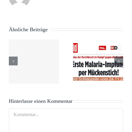
Ähnliche Beiträge
Neue
e
Schutz der
Schlagzeile
hn
Demokratie
– alter Hut
Hinterlasse einen Kommentar
Kommentar