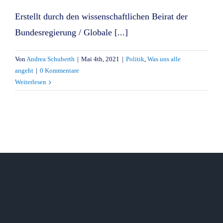
Erstellt durch den wissenschaftlichen Beirat der
Bundesregierung / Globale [...]
Von
Andrea Schuberth
|
Mai 4th, 2021
|
Politik
,
Was uns alle
angeht
|
0 Kommentare
Weiterlesen