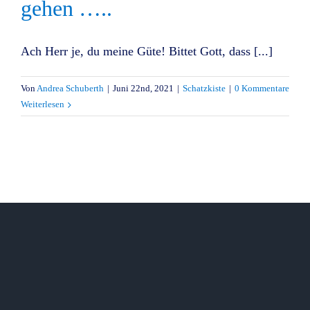
gehen …..
Ach Herr je, du meine Güte! Bittet Gott, dass [...]
Von
Andrea Schuberth
|
Juni 22nd, 2021
|
Schatzkiste
|
0 Kommentare
Weiterlesen