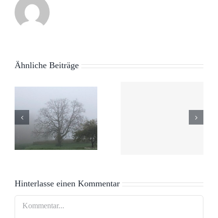
Ähnliche Beiträge
DANKE,
Zerstörtes
DASS ES
nen
Paradies
EUCH
GIBT
Hinterlasse einen Kommentar
Kommentar