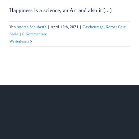
Happiness is a science, an Art and also it [...]
Von
Andrea Schuberth
|
April 12th, 2021
|
Gastbeiträge
,
Körper Geist
Seele
|
0 Kommentare
Weiterlesen