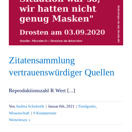
Zitatensammlung
vertrauenswürdiger Quellen
Reproduktionszahl R Wert [...]
Von
Andrea Schuberth
|
Januar 6th, 2021
|
Fundgrube
,
Wissenschaft
|
0 Kommentare
Weiterlesen