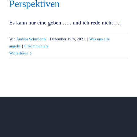
Perspektiven
Es kann nur eine geben ….. und ich rede nicht [...]
Von
Andrea Schuberth
|
Dezember 19th, 2021
|
Was uns alle
angeht
|
0 Kommentare
Weiterlesen