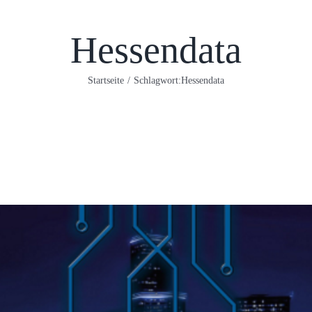
Hessendata
Startseite
/
Schlagwort:
Hessendata