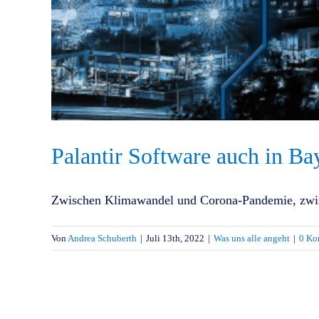
Palantir Software auch in B
Zwischen Klimawandel und Corona-Pandemie, zwisc
Von
Andrea Schuberth
|
Juli 13th, 2022
|
Was uns alle angeht
|
0 Ko