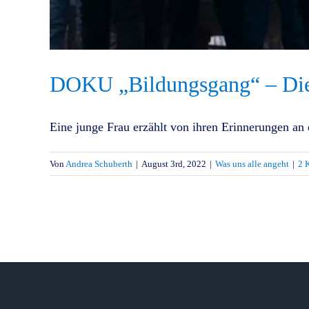
DOKU „Bildungsgang“ – Die 
Eine junge Frau erzählt von ihren Erinnerungen an d
Von
Andrea Schuberth
|
August 3rd, 2022
|
Was uns alle angeht
|
2 