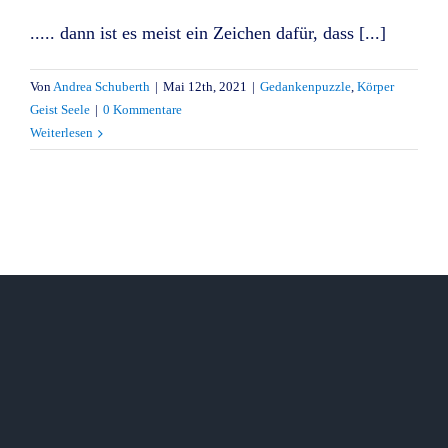
..... dann ist es meist ein Zeichen dafür, dass [...]
Von
Andrea Schuberth
|
Mai 12th, 2021
|
Gedankenpuzzle
,
Körper
Geist Seele
|
0 Kommentare
Weiterlesen