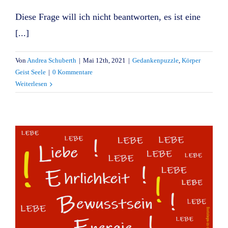
Diese Frage will ich nicht beantworten, es ist eine
[...]
Von
Andrea Schuberth
|
Mai 12th, 2021
|
Gedankenpuzzle
,
Körper
Geist Seele
|
0 Kommentare
Weiterlesen