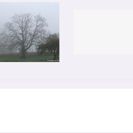
DANKE, DASS
Zerstörtes 
ES EUCH GIBT