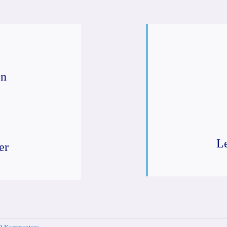
en
L
er