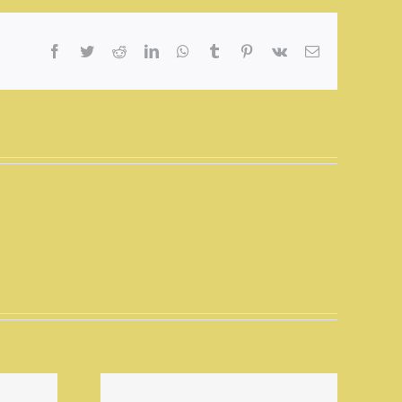
Facebook
Twitter
Reddit
LinkedIn
WhatsApp
Tumblr
Pinterest
Vk
E-
Mail