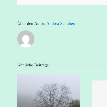
Über den Autor:
Andrea Schuberth
Ähnliche Beiträge
DANKE, DASS
en