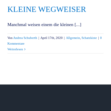
KLEINE WEGWEISER
Manchmal weisen einem die kleinen [...]
Von
Andrea Schuberth
|
April 17th, 2020
|
Allgemein
,
Schatzkiste
|
0
Kommentare
Weiterlesen