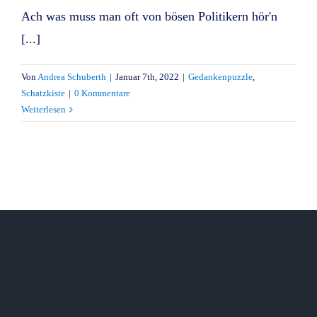
Ach was muss man oft von bösen Politikern hör'n
[...]
Von
Andrea Schuberth
|
Januar 7th, 2022
|
Gedankenpuzzle
,
Schatzkiste
|
0 Kommentare
Weiterlesen