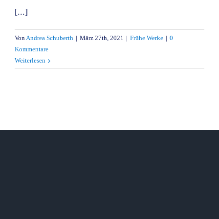
[...]
Von
Andrea Schuberth
|
März 27th, 2021
|
Frühe Werke
|
0
Kommentare
Weiterlesen