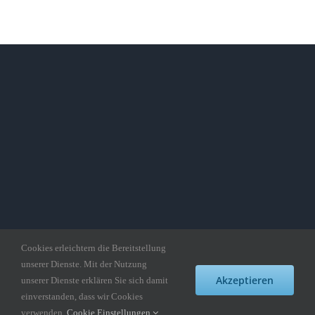
Cookies erleichtern die Bereitstellung
unserer Dienste. Mit der Nutzung
Akzeptieren
unserer Dienste erklären Sie sich damit
einverstanden, dass wir Cookies
Copyright gedankepuzzle.de
verwenden.
Cookie Einstellungen