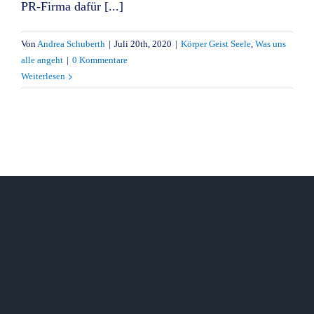
PR-Firma dafür [...]
Von
Andrea Schuberth
|
Juli 20th, 2020
|
Körper Geist Seele
,
Was uns
alle angeht
|
0 Kommentare
Weiterlesen