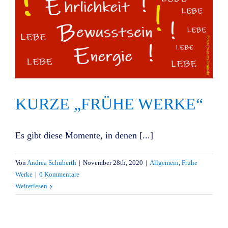
KURZE „FRÜHE WERKE“
Es gibt diese Momente, in denen [...]
Von
Andrea Schuberth
|
November 28th, 2020
|
Allgemein
,
Frühe
Werke
|
0 Kommentare
Weiterlesen