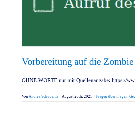
Vorbereitung auf die Zombie
OHNE WORTE nur mit Quellenangabe: https://www.
Von
Andrea Schuberth
|
August 26th, 2021
|
Fragen über Fragen
,
Ge