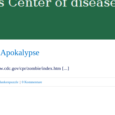
 Apokalypse
cdc.gov/cpr/zombie/index.htm [...]
dankenpuzzle
|
0 Kommentare