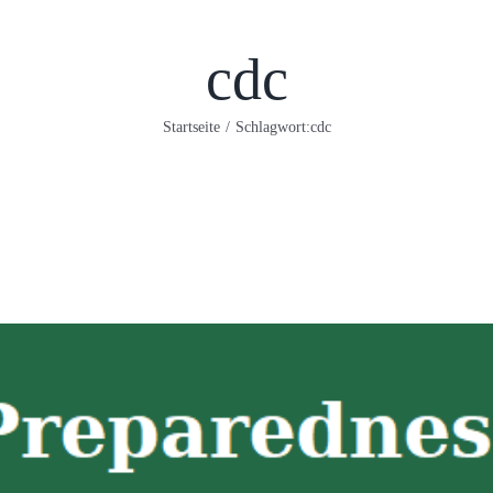
cdc
Startseite
/
Schlagwort:
cdc